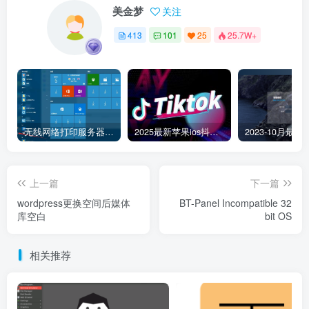
美金梦
关注
413
101
25
25.7W+
无线网络打印服务器连接和添加打印机教程
2025最新苹果ios抖音tiktok国际版免拔卡版本
上一篇
下一篇
wordpress更换空间后媒体
BT-Panel Incompatible 32
库空白
bit OS
相关推荐