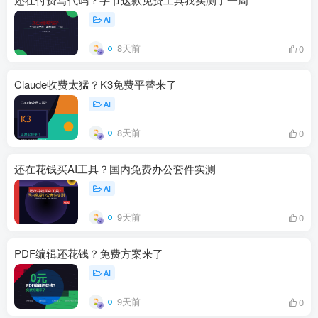
AI
8天前
0
Claude收费太猛？K3免费平替来了
AI
8天前
0
还在花钱买AI工具？国内免费办公套件实测
AI
9天前
0
PDF编辑还花钱？免费方案来了
AI
9天前
0