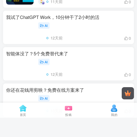
11天前
0
我试了ChatGPT Work，10分钟干了2小时的活
AI
12天前
0
智能体没了？5个免费替代来了
AI
12天前
0
你还在花钱用剪映？免费在线方案来了
AI
13天前
0
首页
投稿
我的
Claude Code藏后门？国产免费编程AI来了
AI