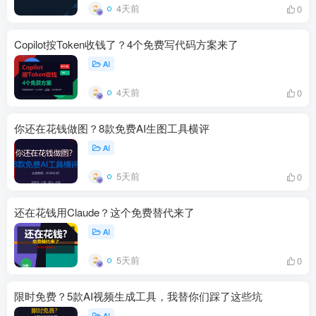
4天前
0
Copilot按Token收钱了？4个免费写代码方案来了
AI
4天前
0
你还在花钱做图？8款免费AI生图工具横评
AI
5天前
0
还在花钱用Claude？这个免费替代来了
AI
5天前
0
限时免费？5款AI视频生成工具，我替你们踩了这些坑
AI