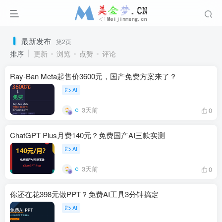
最新发布
第2页
排序
更新
浏览
点赞
评论
Ray-Ban Meta起售价3600元，国产免费方案来了？
AI
3天前
0
ChatGPT Plus月费140元？免费国产AI三款实测
AI
3天前
0
你还在花398元做PPT？免费AI工具3分钟搞定
AI