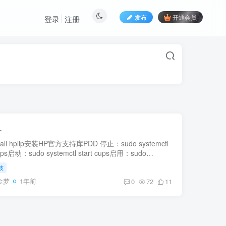
发布
开通会员
登录
注册
务
nstall hplip安装HP官方支持库PDD 停止：sudo systemctl
ups启动：sudo systemctl start cups启用：sudo
mctl enable cups4、验证 CUPS 是否已安装并正在运
技
行以下命令...
金梦
1年前
0
72
11