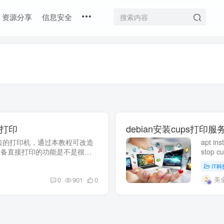
资源分享
信息安全
机打印
debian安装cups打印服
口的打印机，通过本教程可改造
apt i
设备直接打印的功能是不是很
stop c
syste
IT科
行，可运
美
0
901
0