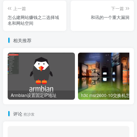
上一篇
下一篇
怎么建网站赚钱之二选择域
和讯的一个重大漏洞
名和网站空间
相关推荐
Armbian设置固定IP地址
h3c msr2600-10交换
评论
抢沙发