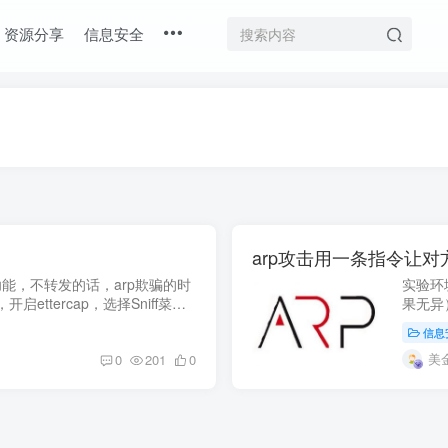
资源分享
信息安全
arp攻击用一条指令让
能，不转发的话，arp欺骗的时
实验环
ettercap，选择Sniff菜单
果无异
三步，选择eth0网卡，wlan的话就选
2. ka
信息
美
0
201
0