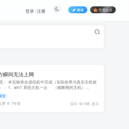
发布
开通会员
登录
注册
对方瞬间无法上网
境： 本实验将在虚拟机中完成（实际效果与真实主机效
）： 1. win7 系统主机一台 （被断网的主机）
li 系统主机一台 &n...
安全
金梦
7年前
0
185
0