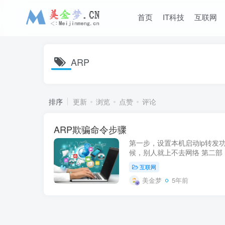
首页
IT科技
互联网
ARP
排序
更新
浏览
点赞
评论
ARP欺骗命令步骤
第一步，设置本机启动ip转发功
候，别人就上不去网络 第二部，开启
里的Uniffied sniffing 第
互联网
wlan0，然后点...
美金梦
5年前