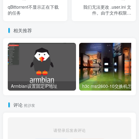
qBittorrent不显示正在下载
我们无法更改 .user.ini 文
的任务
件。由于文件权限问
题,WordPress 可能无法写入
.user.i
相关推荐
Armbian设置固定IP地址
h3c msr2600-10交换
评论
抢沙发
请登录后发表评论