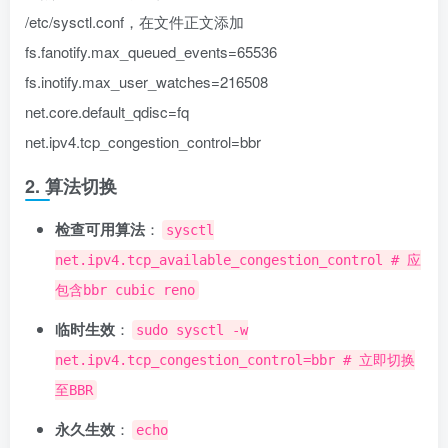
/etc/sysctl.conf，在文件正文添加
fs.fanotify.max_queued_events=65536
fs.inotify.max_user_watches=216508
net.core.default_qdisc=fq
net.ipv4.tcp_congestion_control=bbr
2. 算法切换
检查可用算法
：
sysctl
net.ipv4.tcp_available_congestion_control # 应
包含bbr cubic reno
临时生效
：
sudo sysctl -w
net.ipv4.tcp_congestion_control=bbr # 立即切换
至BBR
永久生效
：
echo