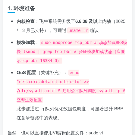
1. 环境准备
内核检查
：飞牛系统需升级至
6.6.38 及以上内核
（2025
年 3 月已支持），可通过
确认
uname -r
模块加载
：
sudo modprobe tcp_bbr # 动态加载BBR模
块 lsmod | grep tcp_bbr # 验证模块加载状态（应显
示tcp_bbr 16384 0）
QoS 配置
（关键补充）：
echo
"net.core.default_qdisc=fq" >>
/etc/sysctl.conf # 启用公平队列调度 sysctl -p #
立即生效配置
此步骤通过 fq 队列优化数据包调度，可显著提升 BBR
在竞争链路中的表现。
当然，也可以直接使用VI编辑配置文件：sudo vi