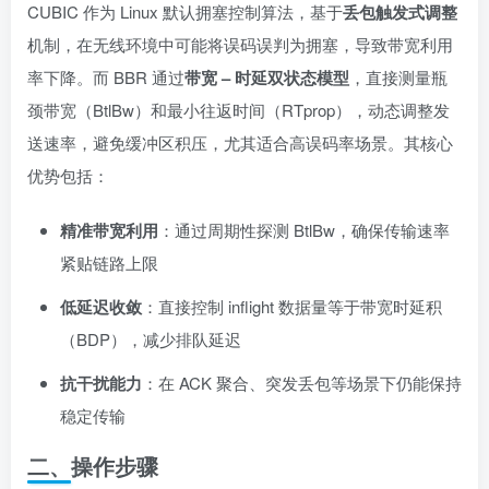
CUBIC 作为 Linux 默认拥塞控制算法，基于
丢包触发式调整
机制，在无线环境中可能将误码误判为拥塞，导致带宽利用
率下降。而 BBR 通过
带宽 – 时延双状态模型
，直接测量瓶
颈带宽（BtlBw）和最小往返时间（RTprop），动态调整发
送速率，避免缓冲区积压，尤其适合高误码率场景。其核心
优势包括：
精准带宽利用
：通过周期性探测 BtlBw，确保传输速率
紧贴链路上限
低延迟收敛
：直接控制 inflight 数据量等于带宽时延积
（BDP），减少排队延迟
抗干扰能力
：在 ACK 聚合、突发丢包等场景下仍能保持
稳定传输
二、操作步骤