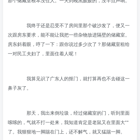
那个储藏室根本没住人。一天到晚黑黢黢的，没半点声响。
我终于还是忍受不了房间里那个破沙发了，便又一
次跟房东要求，能不能让我把一些杂物放进隔壁的储藏室。
房东斜着眼，哼了一下：跟你说过多少次了？那储藏室租给
一对民工夫妇了，里面住着人呢！
我算见识了广东人的抠门，就打算再也不去碰这一
鼻子灰了。
那天，我出来倒垃圾，经过储藏室的门，听到里面
嗦嗦的，气就不打一处来，我知道肯定是老鼠又在里面大**
了。我狠狠地一脚踹在门上，还不解气，就又猛踹一脚。