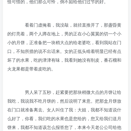
怪可惜的，他们那么可怜，倒不如给他们过节的好。
看着门虚掩着，我没敲，就径直推开了，那盏昏黄
的灯亮着，两个人蹲在地上，男的正在小心翼翼的切一个小
小的月饼，正准备把一块稍大点的给老婆吃，看到我站在门
口，不知所措的说不出话来。女的正低头啃着明显已经有点
坏了的水果，吃的津津有味，我看到她没有削皮，番石榴和
火龙果都是带着皮吃的。
男人呆了五秒，赶紧要把那块稍微大点的月饼让给
我吃，我说我不吃月饼的，然后说明了来意。把那盒月饼放
在门口就准备离去。女人叫住了我：大姐，我都不知道说什
么好了，你看，我们吃的水果也是您给的，您又给我们送月
饼来，我都不知道该怎么报答您了，本来今天老公公司给他