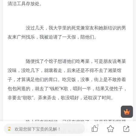
清洁工具存放处。
没过几天，我大学里的死党兼室友和她新结识的男
友来广州找乐，我被迫请了一天假，陪他们。
随便找了个馆子想请他们吃粤菜，可是朋友说粤菜
没味，没吃几下，就嚷着走，后来还是不得不去了湘菜馆
子，才算满足他们的胃口。吃完饭，没事，街上是不敢拎着
包包闲逛的，就去了“钱柜”K歌，唱到一半，结果又使性子，
非要去“朝歌”。弄来弄去，歌没唱好，还耽误了时间。
晚上回来的时候，已经有些晚了。可是我看到隔壁
0
欢迎您留下宝贵的见解！
的灯还亮着，屋里还嘤嘤的传来抽泣的声音。