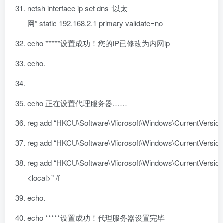
netsh
interface
ip set dns
“以太
网”
static
192.168
.
2.1
primary validate=no
echo *****设置成功！您的IP已修改为内网ip
echo.
echo 正在设置代理服务器……
reg add
“HKCU\Software\Microsoft\Windows\CurrentVersion\I
reg add
“HKCU\Software\Microsoft\Windows\CurrentVersion\I
reg add
“HKCU\Software\Microsoft\Windows\CurrentVersion\I
<local>”
/f
echo.
echo *****设置成功！代理服务器设置完毕