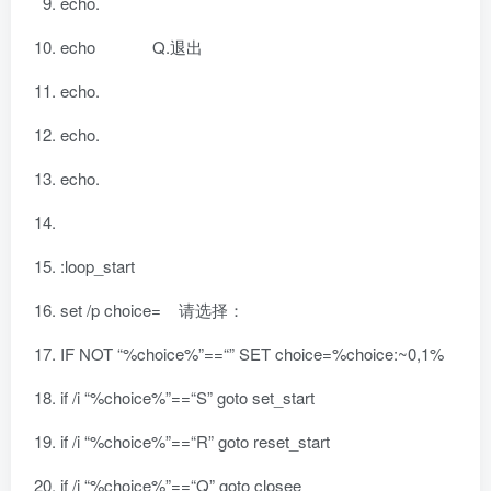
echo.
echo Q.退出
echo.
echo.
echo.
:loop_start
set /p choice= 请选择：
IF NOT
“%choice%”
==
“”
SET choice=%choice:~
0
,
1
%
if
/i
“%choice%”
==
“S”
goto
set_start
if
/i
“%choice%”
==
“R”
goto
reset_start
if
/i
“%choice%”
==
“Q”
goto
closee