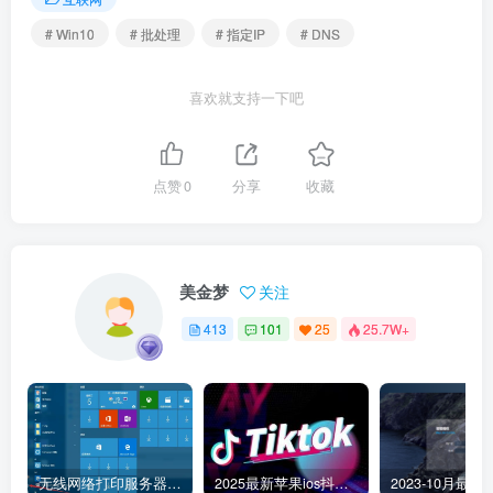
# Win10
# 批处理
# 指定IP
# DNS
喜欢就支持一下吧
点赞
0
分享
收藏
美金梦
关注
413
101
25
25.7W+
无线网络打印服务器连接和添加打印机教程
2025最新苹果ios抖音tiktok国际版免拔卡版本