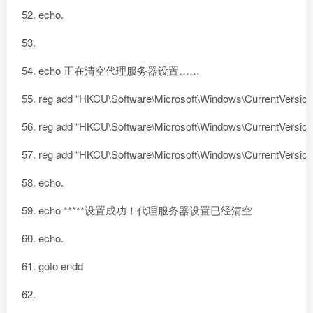
echo.
echo 正在清空代理服务器设置……
reg add
“HKCU\Software\Microsoft\Windows\CurrentVersion\I
reg add
“HKCU\Software\Microsoft\Windows\CurrentVersion\I
reg add
“HKCU\Software\Microsoft\Windows\CurrentVersion\I
echo.
echo *****设置成功！代理服务器设置已经清空
echo.
goto
endd