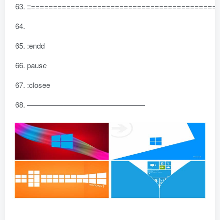
::=========================================
:endd
pause
:closee
————————————————