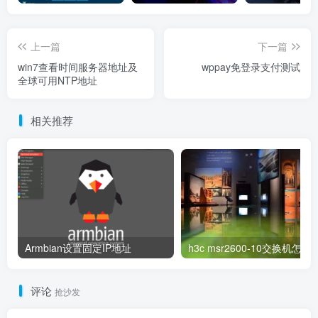
上一篇
下一篇
win7查看时间服务器地址及
wppay免登录支付测试
全球可用NTP地址
相关推荐
Armbian设置固定IP地址
h3c msr2600-10交换
评论
抢沙发