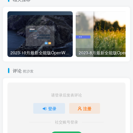
2023-10月最新全能版OpenWRT/LEDE x86/64 软路由稳定版固件下载含多主题及插件
2023-8月最新全能版OpenWRT/L
评论
抢沙发
请登录后发表评论
登录
注册
社交账号登录