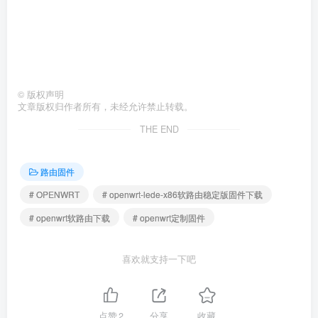
©
版权声明
文章版权归作者所有，未经允许禁止转载。
THE END
路由固件
# OPENWRT
# openwrt-lede-x86软路由稳定版固件下载
# openwrt软路由下载
# openwrt定制固件
喜欢就支持一下吧
点赞
2
分享
收藏