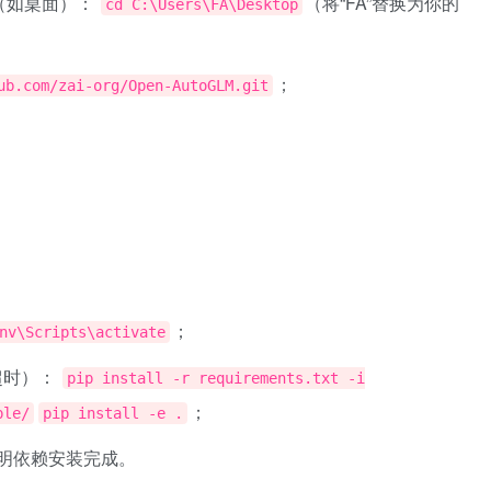
录（如桌面）：
（将“FA”替换为你的
cd C:\Users\FA\Desktop
；
ub.com/zai-org/Open-AutoGLM.git
；
nv\Scripts\activate
超时）：
pip install -r requirements.txt -i
；
ple/
pip install -e .
错，说明依赖安装完成。