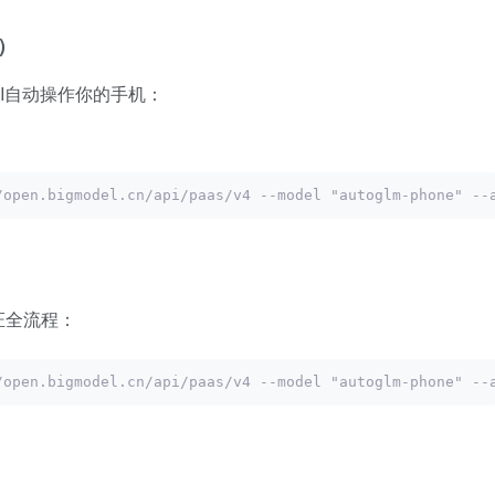
）
I自动操作你的手机：
/open.bigmodel.cn/api/paas/v4 --model "autoglm-phone
证全流程：
/open.bigmodel.cn/api/paas/v4 --model "autoglm-ph