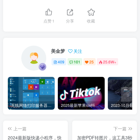
点赞
1
分享
收藏
美金梦
关注
409
101
25
25.6W+
无线网络打印服务器连接和添加打印机教程
2025最新苹果ios抖音tiktok国际版免拔卡版本
上一篇
下一篇
2024最新版快递小程序，快
加密PDF转图片，这工具3秒