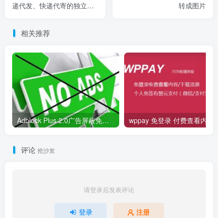
递代发、快递代寄的独立寄
转成图片
件微信小程序
相关推荐
Adblock Plus 2.0广告屏蔽免费订阅节点规则【每日更新】
wppay 免登录 
评论
抢沙发
请登录后发表评论
登录
注册