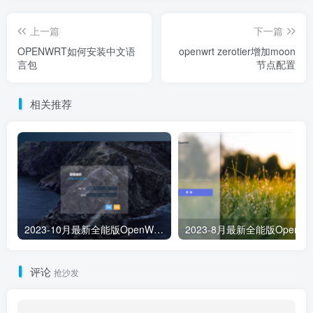
上一篇
下一篇
OPENWRT如何安装中文语
openwrt zerotier增加moon
言包
节点配置
相关推荐
2023-10月最新全能版OpenWRT/LEDE x86/64 软路由稳定版固件下载含多主题及插件
2023-8月最新全能版OpenWRT/L
评论
抢沙发