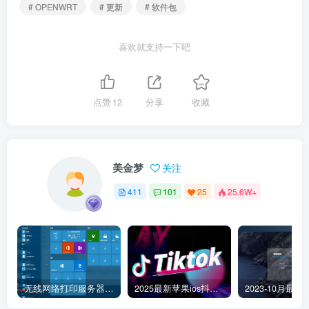
# OPENWRT
# 更新
# 软件包
喜欢就支持一下吧
点赞
12
分享
收藏
美金梦
关注
411
101
25
25.6W+
无线网络打印服务器连接和添加打印机教程
2025最新苹果ios抖音tiktok国际版免拔卡版本