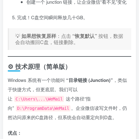
创建一个 junction 链接，让企业微信“看不见”变化
完成！C盘空间瞬间释放几十GB。
💡
如果想恢复原样
：点击
“恢复默认”
按钮，数据
会自动搬回C盘，链接删除。
⚙️ 技术原理（简单版）
Windows 系统有一个功能叫
“目录链接 (Junction)”
，类似
于快捷方式，但更底层。我们可以
让
这个路径“指
C:\Users\...\WeMail
向”
。企业微信读写文件时，仍
D:\ProgramData\WeMail
然访问原来的C盘路径，但系统会自动重定向到D盘。
优点：