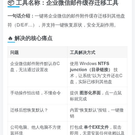
📦 工具名称：企业微信邮件缓存迁移工具
一句话介绍：
一键将企业微信的邮件附件缓存迁移到其他盘
符（D/E/F…），并支持一键恢复原状，安全无副作用。
🔥 解决的核心痛点
问题
工具解决方式
企业微信邮件附件默认存C
使用 Windows
NTFS
盘，无法通过设置改
junction（目录链接）
技
术，让系统“以为”文件还在C
盘，实际已移到其他盘
手动操作怕出错，不懂命令
提供
图形化界面
，点一点鼠
标就完成
迁移后想恢复默认？
内置“恢复默认”按钮，一键撤
销
公司电脑、他人电脑不方便
打包成
单个EXE文件
，双击
装环境
即用，无需安装任何依赖以及