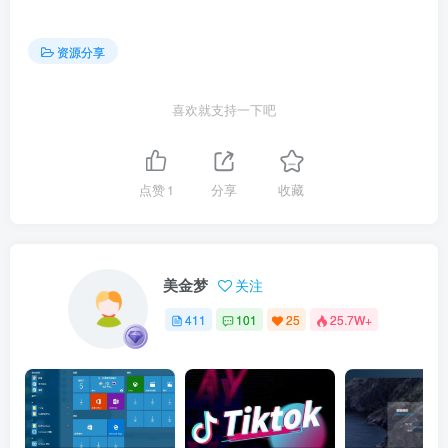
资源分享
喜欢就支持一下吧
点赞
1
分享
收藏
美金梦
关注
411
101
25
25.7W+