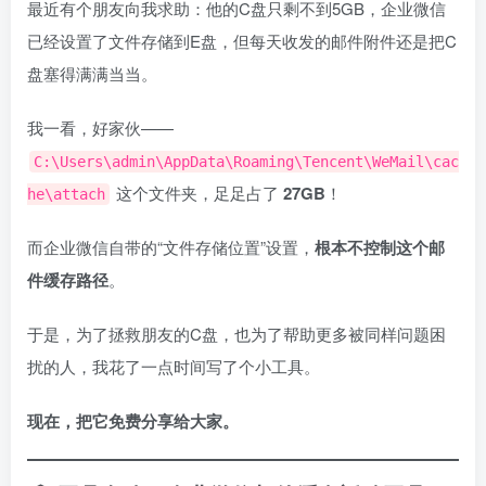
最近有个朋友向我求助：他的C盘只剩不到5GB，企业微信
已经设置了文件存储到E盘，但每天收发的邮件附件还是把C
盘塞得满满当当。
我一看，好家伙——
C:\Users\admin\AppData\Roaming\Tencent\WeMail\cac
这个文件夹，足足占了
27GB
！
he\attach
而企业微信自带的“文件存储位置”设置，
根本不控制这个邮
件缓存路径
。
于是，为了拯救朋友的C盘，也为了帮助更多被同样问题困
扰的人，我花了一点时间写了个小工具。
现在，把它免费分享给大家。