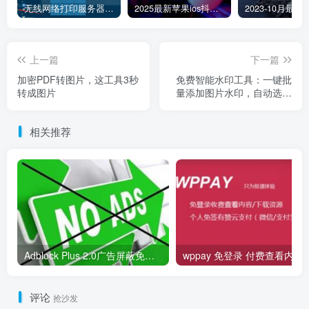
无线网络打印服务器连接和添加打印机教程
2025最新苹果ios抖音tiktok国际版免拔卡版本
上一篇
下一篇
加密PDF转图片，这工具3秒
免费智能水印工具：一键批
转成图片
量添加图片水印，自动选最
佳位置
相关推荐
Adblock Plus 2.0广告屏蔽免费订阅节点规则【每日更新】
wppay 免登录 
评论
抢沙发