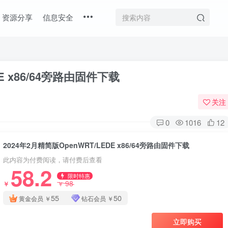
资源分享
信息安全
E x86/64旁路由固件下载
关注
0
1016
12
2024年2月精简版OpenWRT/LEDE x86/64旁路由固件下载
此内容为付费阅读，请付费后查看
58.2
限时特惠
98
￥
￥
55
50
黄金会员
￥
钻石会员
￥
立即购买