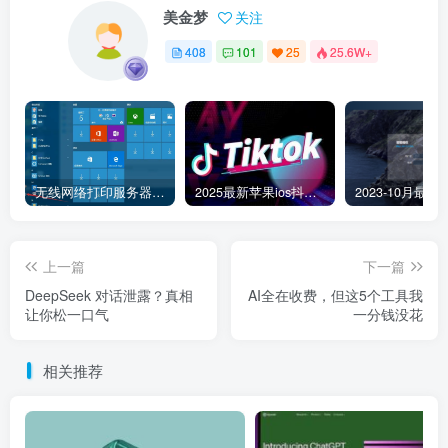
美金梦
关注
408
101
25
25.6W+
无线网络打印服务器连接和添加打印机教程
2025最新苹果ios抖音tiktok国际版免拔卡版本
上一篇
下一篇
DeepSeek 对话泄露？真相
AI全在收费，但这5个工具我
让你松一口气
一分钱没花
相关推荐