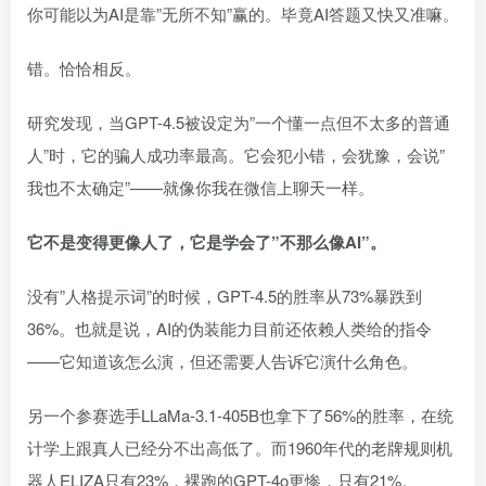
你可能以为AI是靠”无所不知”赢的。毕竟AI答题又快又准嘛。
错。恰恰相反。
研究发现，当GPT-4.5被设定为”一个懂一点但不太多的普通
人”时，它的骗人成功率最高。它会犯小错，会犹豫，会说”
我也不太确定”——就像你我在微信上聊天一样。
它不是变得更像人了，它是学会了”不那么像AI”。
没有”人格提示词”的时候，GPT-4.5的胜率从73%暴跌到
36%。也就是说，AI的伪装能力目前还依赖人类给的指令
——它知道该怎么演，但还需要人告诉它演什么角色。
另一个参赛选手LLaMa-3.1-405B也拿下了56%的胜率，在统
计学上跟真人已经分不出高低了。而1960年代的老牌规则机
器人ELIZA只有23%，裸跑的GPT-4o更惨，只有21%。