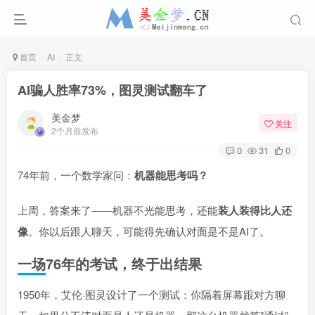
首页
AI
正文
AI骗人胜率73%，图灵测试翻车了
美金梦
关注
2个月前发布
0
31
0
74年前，一个数学家问：
机器能思考吗？
上周，答案来了——机器不光能思考，还能
装人装得比人还
像
。你以后跟人聊天，可能得先确认对面是不是AI了。
一场76年的考试，终于出结果
1950年，艾伦·图灵设计了一个测试：你隔着屏幕跟对方聊