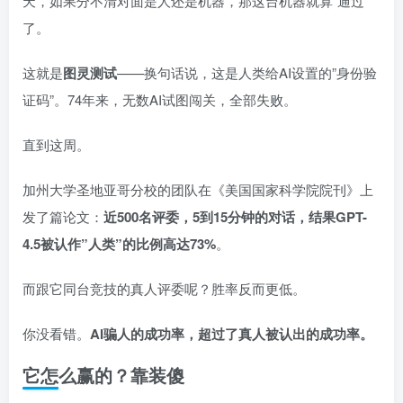
天，如果分不清对面是人还是机器，那这台机器就算”通过”
了。
这就是
图灵测试
——换句话说，这是人类给AI设置的”身份验
证码”。74年来，无数AI试图闯关，全部失败。
直到这周。
加州大学圣地亚哥分校的团队在《美国国家科学院院刊》上
发了篇论文：
近500名评委，5到15分钟的对话，结果GPT-
4.5被认作”人类”的比例高达73%
。
而跟它同台竞技的真人评委呢？胜率反而更低。
你没看错。
AI骗人的成功率，超过了真人被认出的成功率。
它怎么赢的？靠装傻