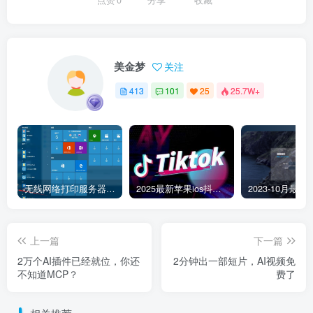
美金梦
关注
413
101
25
25.7W+
无线网络打印服务器连接和添加打印机教程
2025最新苹果ios抖音tiktok国际版免拔卡版本
上一篇
下一篇
2万个AI插件已经就位，你还
2分钟出一部短片，AI视频免
不知道MCP？
费了