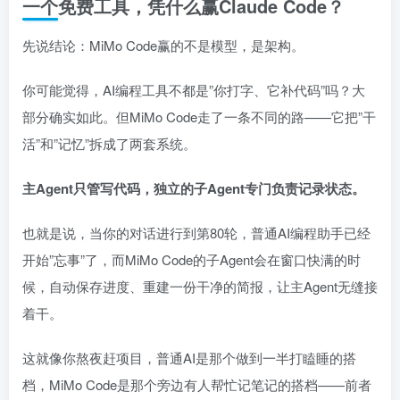
一个免费工具，凭什么赢Claude Code？
先说结论：MiMo Code赢的不是模型，是架构。
你可能觉得，AI编程工具不都是”你打字、它补代码”吗？大
部分确实如此。但MiMo Code走了一条不同的路——它把”干
活”和”记忆”拆成了两套系统。
主Agent只管写代码，独立的子Agent专门负责记录状态。
也就是说，当你的对话进行到第80轮，普通AI编程助手已经
开始”忘事”了，而MiMo Code的子Agent会在窗口快满的时
候，自动保存进度、重建一份干净的简报，让主Agent无缝接
着干。
这就像你熬夜赶项目，普通AI是那个做到一半打瞌睡的搭
档，MiMo Code是那个旁边有人帮忙记笔记的搭档——前者