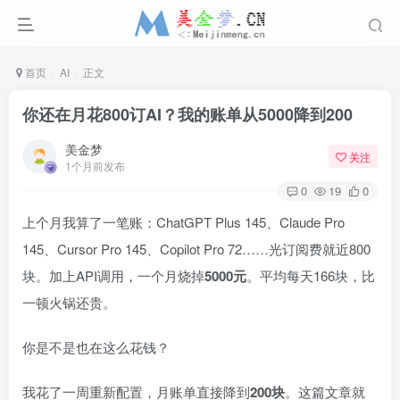
首页
AI
正文
你还在月花800订AI？我的账单从5000降到200
美金梦
关注
1个月前发布
0
19
0
上个月我算了一笔账：ChatGPT Plus 145、Claude Pro
145、Cursor Pro 145、Copilot Pro 72……光订阅费就近800
块。加上API调用，一个月烧掉
5000元
。平均每天166块，比
一顿火锅还贵。
你是不是也在这么花钱？
我花了一周重新配置，月账单直接降到
200块
。这篇文章就