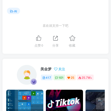
AI
喜欢就支持一下吧
点赞
0
分享
收藏
美金梦
关注
417
101
25
25.7W+